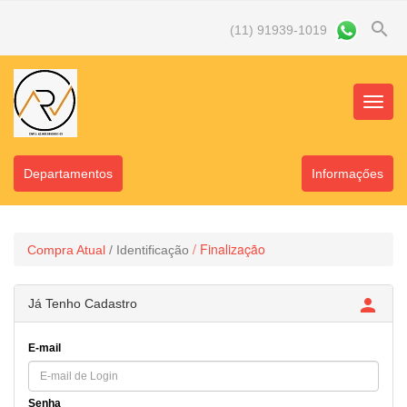
search
(11) 91939-1019
Menu
Princip
Departamentos
Informaçőes
/ Finalização
Compra Atual
/ Identificação

Já Tenho Cadastro
E-mail
Senha