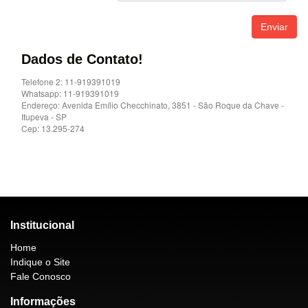
Dados de Contato!
Telefone 2: 11-919391019
Whatsapp: 11-919391019
Endereço: Avenida Emílio Checchinato, 3851 - São Roque da Chave -
Itupeva - SP
Cep: 13.295-274
Institucional
Home
Indique o Site
Fale Conosco
Informações