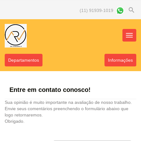
search
(11) 91939-1019
Menu
Princip
Departamentos
Informaçőes
Entre em contato conosco!
Sua opinião é muito importante na avaliação de nosso trabalho.
Envie seus comentários preenchendo o formulário abaixo que
logo retornaremos.
Obrigado.